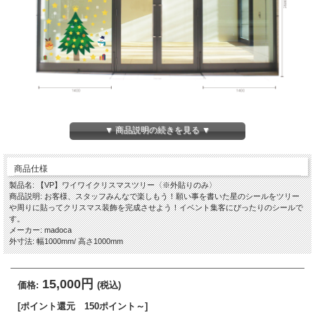
▼ 商品説明の続きを見る ▼
商品仕様
製品名: 【VP】ワイワイクリスマスツリー〈※外貼りのみ〉
商品説明: お客様、スタッフみんなで楽しもう！願い事を書いた星のシールをツリー
や周りに貼ってクリスマス装飾を完成させよう！イベント集客にぴったりのシールで
す。
メーカー: madoca
外寸法: 幅1000mm/ 高さ1000mm
15,000円
価格:
(税込)
[ポイント還元 150ポイント～]