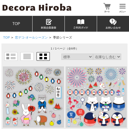
TOP
TOP
>
窓デコ-オールシーズン
>
季節シリーズ
1 / 1ページ
（全6件）