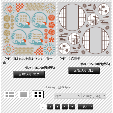
【VP】日本のお土産あります 富士
【VP】丸窓障子
山
価格：15,000円(税込)
価格：15,000円(税込)
1 / 23ページ
（全682件）
1
2
3
4
5
次へ