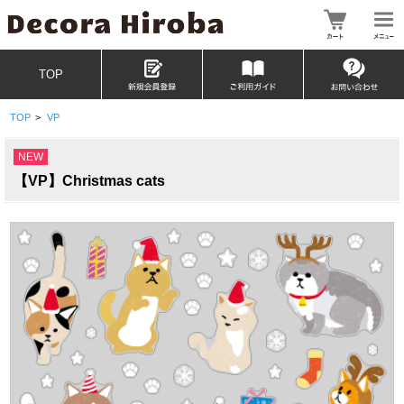
TOP
TOP
>
VP
NEW
【VP】Christmas cats