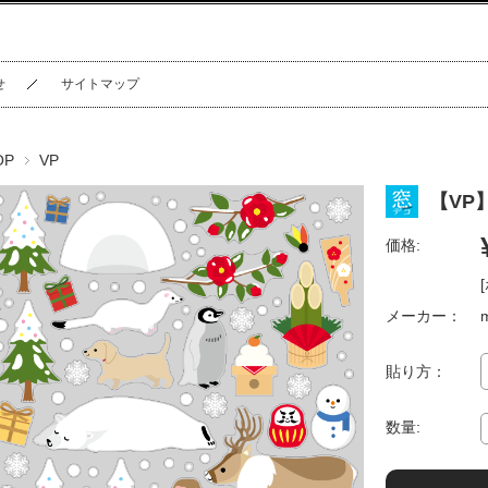
せ
サイトマップ
OP
VP
【VP
価格:
メーカー：
貼り方：
数量: