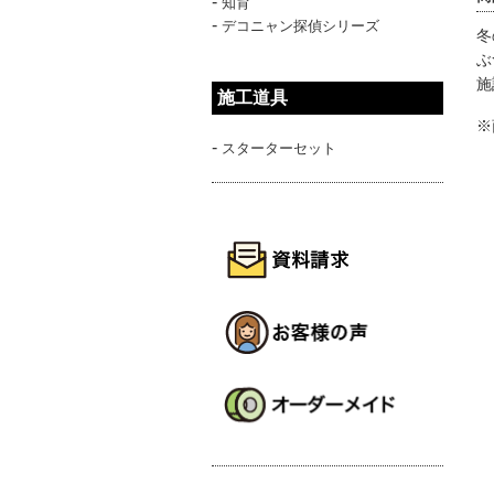
-
知育
-
デコニャン探偵シリーズ
冬
ぶ
施
施工道具
※
-
スターターセット