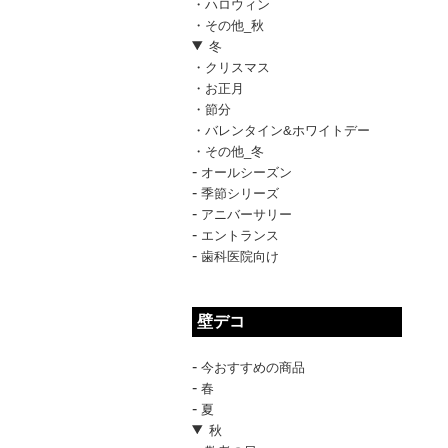
・ハロウィン
・その他_秋
冬
・クリスマス
・お正月
・節分
・バレンタイン&ホワイトデー
・その他_冬
-
オールシーズン
-
季節シリーズ
-
アニバーサリー
-
エントランス
-
歯科医院向け
壁デコ
-
今おすすめの商品
-
春
-
夏
秋