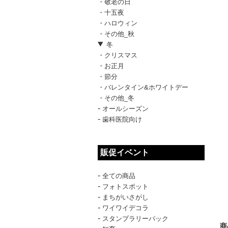
・敬老の日
・十五夜
・ハロウィン
・その他_秋
冬
・クリスマス
・お正月
・節分
・バレンタイン&ホワイトデー
・その他_冬
-
オールシーズン
-
歯科医院向け
販促イベント
-
全ての商品
-
フォトスポット
-
まちがいさがし
-
ワイワイデコラ
-
スタンプラリーパック
商