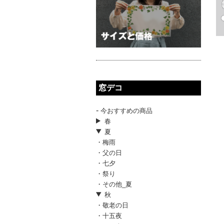
窓デコ
-
今おすすめの商品
春
夏
・梅雨
・父の日
・七夕
・祭り
・その他_夏
秋
・敬老の日
・十五夜