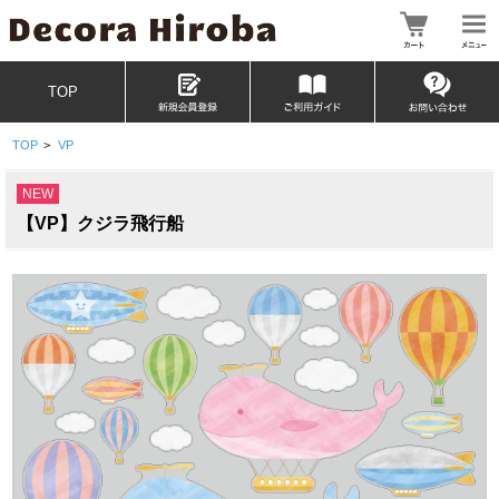
TOP
TOP
>
VP
NEW
【VP】クジラ飛行船