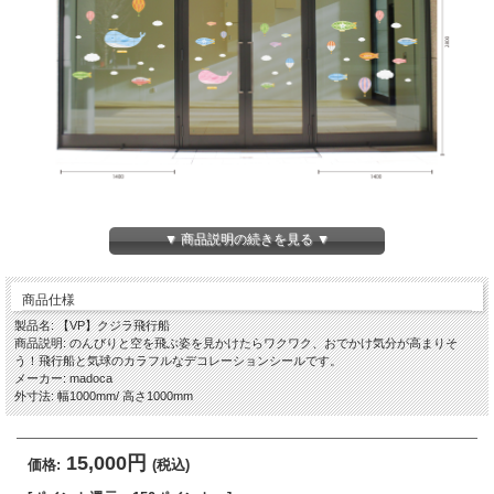
▼ 商品説明の続きを見る ▼
商品仕様
製品名: 【VP】クジラ飛行船
商品説明: のんびりと空を飛ぶ姿を見かけたらワクワク、おでかけ気分が高まりそ
う！飛行船と気球のカラフルなデコレーションシールです。
メーカー: madoca
外寸法: 幅1000mm/ 高さ1000mm
15,000円
価格:
(税込)