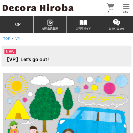
TOP
TOP
>
VP
NEW
【VP】Let’s go out !