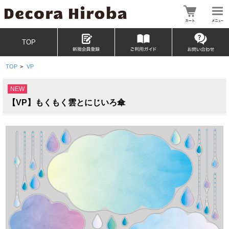
TOP
TOP
>
VP
NEW
【VP】もくもく雲とにじいろ傘