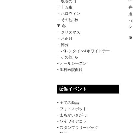
・敬老の日
春
・十五夜
送
・ハロウィン
・その他_秋
っ
冬
ン
・クリスマス
※
・お正月
・節分
・バレンタイン&ホワイトデー
・その他_冬
-
オールシーズン
-
歯科医院向け
販促イベント
-
全ての商品
-
フォトスポット
-
まちがいさがし
-
ワイワイデコラ
-
スタンプラリーパック