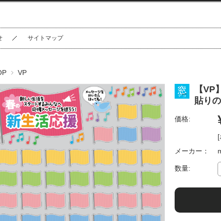
せ
サイトマップ
OP
VP
【VP
貼りの
価格:
メーカー：
数量: