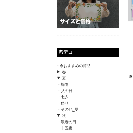
窓デコ
-
今おすすめの商品
春
※
夏
・梅雨
・父の日
・七夕
・祭り
・その他_夏
秋
・敬老の日
・十五夜