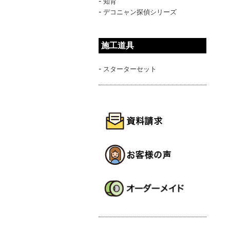
-
知育
-
デコニャン探偵シリーズ
施工道具
-
スターターセット