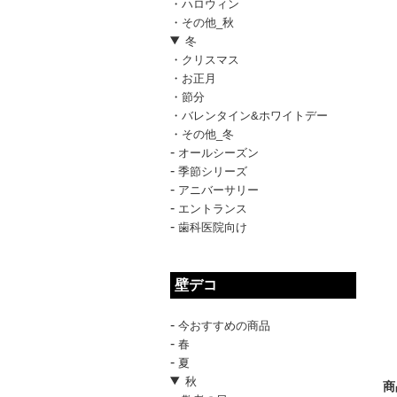
・ハロウィン
・その他_秋
冬
・クリスマス
・お正月
・節分
・バレンタイン&ホワイトデー
・その他_冬
-
オールシーズン
-
季節シリーズ
-
アニバーサリー
-
エントランス
-
歯科医院向け
壁デコ
-
今おすすめの商品
-
春
-
夏
秋
商