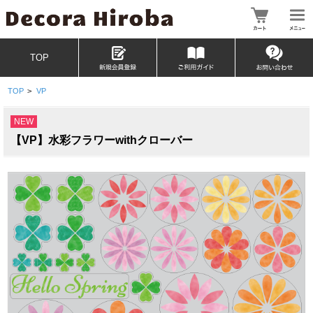
TOP
TOP
>
VP
NEW
【VP】水彩フラワーwithクローバー