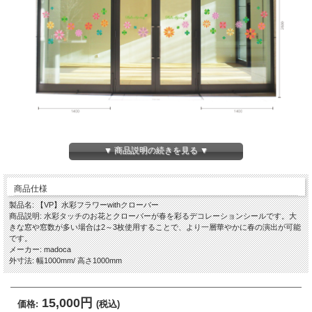
▼ 商品説明の続きを見る ▼
商品仕様
製品名: 【VP】水彩フラワーwithクローバー
商品説明: 水彩タッチのお花とクローバーが春を彩るデコレーションシールです。大
きな窓や窓数が多い場合は2～3枚使用することで、より一層華やかに春の演出が可能
です。
メーカー: madoca
外寸法: 幅1000mm/ 高さ1000mm
15,000円
価格:
(税込)