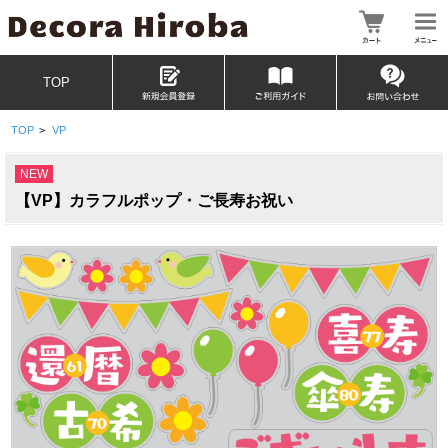
TOP
TOP
>
VP
NEW
【VP】カラフルポップ・ご長寿お祝い