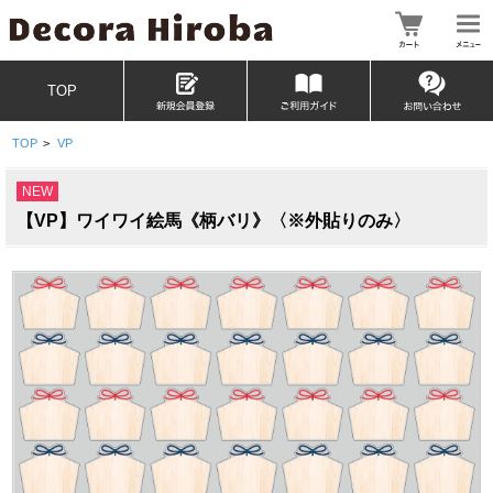
TOP
TOP
>
VP
NEW
【VP】ワイワイ絵馬《柄バリ》〈※外貼りのみ〉