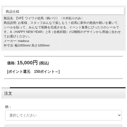
商品仕様
製品名: 【VP】ワイワイ絵馬《柄バリ》〈※外貼りのみ〉
商品説明: お客様、スタッフみんなで楽しもう！絵馬に新年の抱負や願いを書いて、
シールを貼って、みんなで装飾を完成させる、イベント集客にぴったりのシールで
す。A（HAPPY NEW YEAR）とB（合格祈願）の2種類のデザインから用途に合わせ
てお選びください。
メーカー: madoca
外寸法: 幅1000mm/ 高さ1000mm
15,000円
価格:
(税込)
[ポイント還元 150ポイント～]
注文
柄：