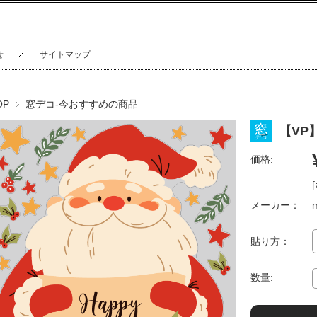
せ
サイトマップ
OP
窓デコ-今おすすめの商品
【VP
価格:
メーカー：
貼り方：
数量: