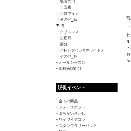
・敬老の日
・十五夜
・ハロウィン
商
・その他_秋
冬
「
・クリスマス
わ
・お正月
ル
・節分
ト
・バレンタイン&ホワイトデー
お
・その他_冬
※
-
オールシーズン
-
歯科医院向け
販促イベント
-
全ての商品
-
フォトスポット
-
まちがいさがし
-
ワイワイデコラ
-
スタンプラリーパック