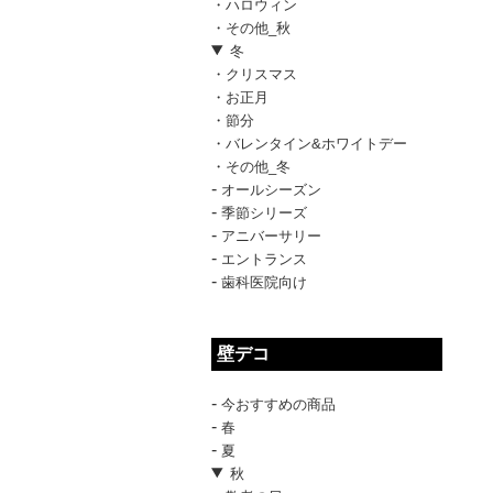
・ハロウィン
・その他_秋
冬
・クリスマス
・お正月
・節分
・バレンタイン&ホワイトデー
・その他_冬
-
オールシーズン
-
季節シリーズ
-
アニバーサリー
-
エントランス
-
歯科医院向け
壁デコ
-
今おすすめの商品
-
春
-
夏
秋