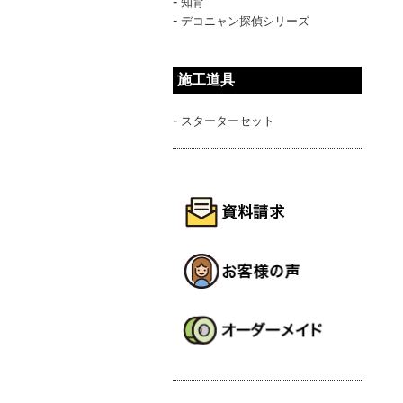
-
知育
-
デコニャン探偵シリーズ
施工道具
-
スターターセット