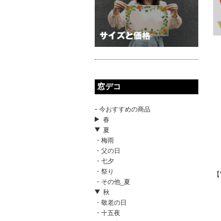
窓デコ
-
今おすすめの商品
春
夏
・梅雨
・父の日
・七夕
・祭り
【
・その他_夏
秋
・敬老の日
・十五夜