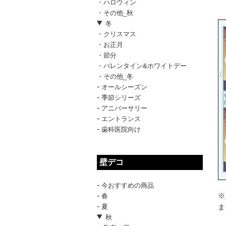
・ハロウィン
・その他_秋
冬
・クリスマス
・お正月
・節分
・バレンタイン&ホワイトデー
・その他_冬
-
オールシーズン
-
季節シリーズ
-
アニバーサリー
-
エントランス
-
歯科医院向け
壁デコ
-
今おすすめの商品
-
※
春
-
夏
ま
秋