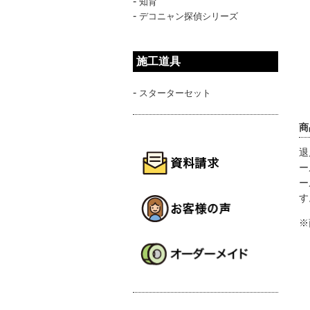
-
知育
-
デコニャン探偵シリーズ
施工道具
-
スターターセット
商
退
ー
ー
す
※