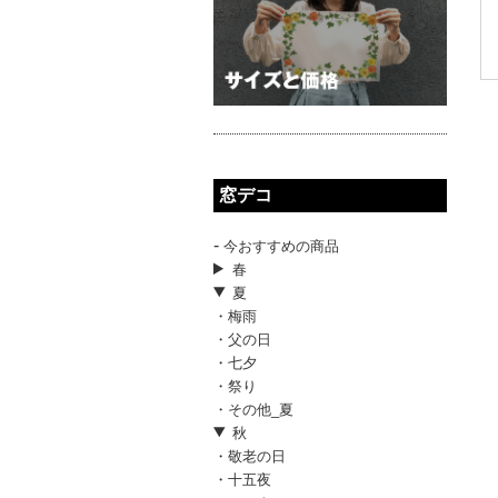
窓デコ
-
今おすすめの商品
春
夏
・梅雨
・父の日
・七夕
・祭り
・その他_夏
秋
・敬老の日
・十五夜