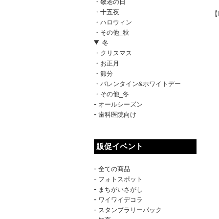
・敬老の日
・十五夜
【
・ハロウィン
・その他_秋
冬
・クリスマス
・お正月
・節分
・バレンタイン&ホワイトデー
・その他_冬
-
オールシーズン
-
歯科医院向け
販促イベント
-
全ての商品
-
フォトスポット
-
まちがいさがし
-
ワイワイデコラ
-
スタンプラリーパック