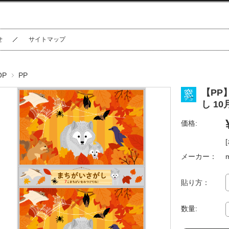
せ
サイトマップ
OP
PP
【PP
し 10
価格:
メーカー：
貼り方：
数量: