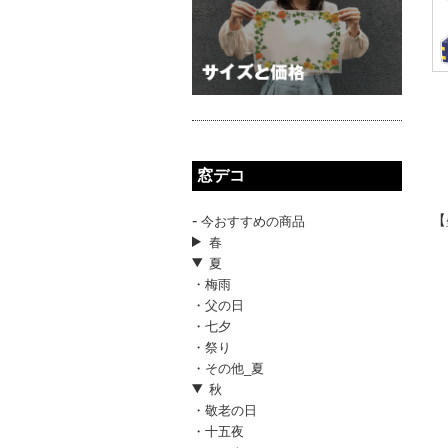
窓デコ
-
【
今おすすめの商品
春
夏
・梅雨
・父の日
・七夕
・祭り
・その他_夏
秋
・敬老の日
・十五夜