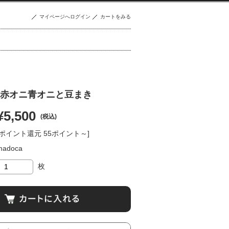
マイページへログイン
カートをみる
赤オニ青オニと豆まき
¥5,500
(税込)
[ポイント還元 55ポイント～]
madoca
枚