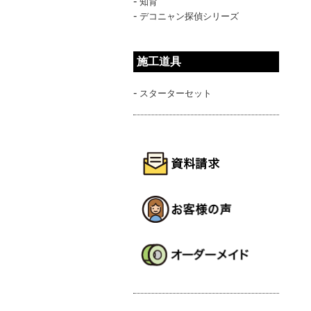
-
知育
-
デコニャン探偵シリーズ
施工道具
-
スターターセット