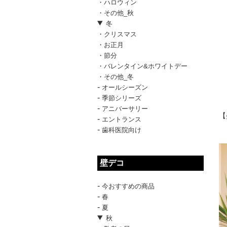
・ハロウィン
・その他_秋
冬
・クリスマス
・お正月
・節分
・バレンタイン&ホワイトデー
・その他_冬
-
オールシーズン
-
季節シリーズ
-
アニバーサリー
【
-
エントランス
-
歯科医院向け
壁デコ
-
今おすすめの商品
-
春
-
夏
秋