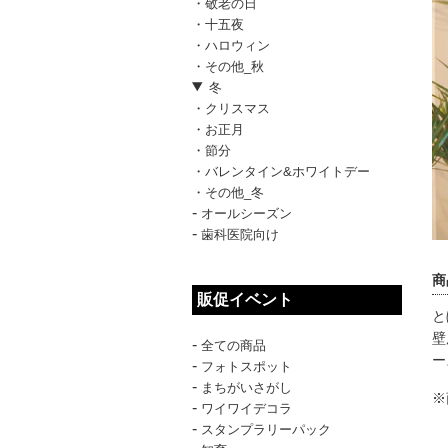
・敬老の日
・十五夜
・ハロウィン
・その他_秋
冬
・クリスマス
・お正月
・節分
・バレンタイン&ホワイトデー
・その他_冬
-
オールシーズン
-
歯科医院向け
商
販促イベント
と
壁
-
全ての商品
ー
-
フォトスポット
-
まちがいさがし
※
-
ワイワイデコラ
-
スタンプラリーパック