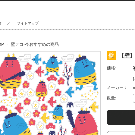
せ
サイトマップ
OP
壁デコ-今おすすめの商品
【壁】
価格:
メーカー：
数量: