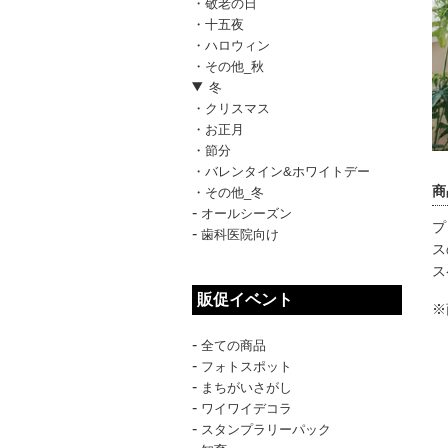
・敬老の日
・十五夜
・ハロウィン
・その他_秋
冬
・クリスマス
・お正月
・節分
・バレンタイン&ホワイトデー
商
・その他_冬
-
オールシーズン
プ
-
歯科医院向け
ス
ス
販促イベント
※
-
全ての商品
-
フォトスポット
-
まちがいさがし
-
ワイワイデコラ
-
スタンプラリーパック