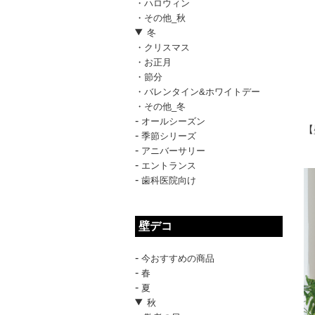
・ハロウィン
・その他_秋
冬
・クリスマス
・お正月
・節分
・バレンタイン&ホワイトデー
・その他_冬
-
オールシーズン
【
-
季節シリーズ
-
アニバーサリー
-
エントランス
-
歯科医院向け
壁デコ
-
今おすすめの商品
-
春
-
夏
秋