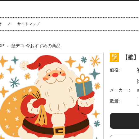
せ
サイトマップ
OP
壁デコ-今おすすめの商品
【壁】
価格:
メーカー：
数量: