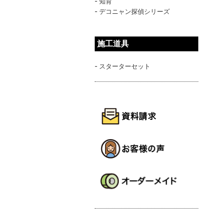
-
知育
-
デコニャン探偵シリーズ
施工道具
-
スターターセット