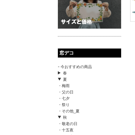
窓デコ
-
今おすすめの商品
春
夏
・梅雨
・父の日
・七夕
・祭り
・その他_夏
秋
・敬老の日
・十五夜