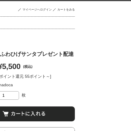
マイページへログイン
カートをみる
ふわひげサンタプレゼント配達
¥5,500
(税込)
[ポイント還元 55ポイント～]
madoca
枚