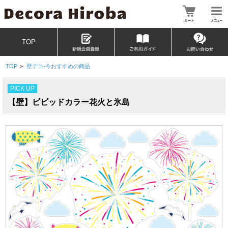
TOP
TOP
>
壁デコ-今おすすめの商品
PICK UP
【壁】ビビッドカラー花火と氷島