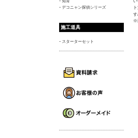
-
い
知育
-
デコニャン探偵シリーズ
ト
す
※
施工道具
-
スターターセット