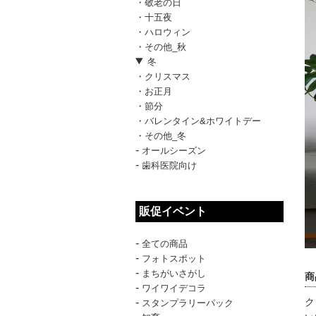
・敬老の日
・十五夜
・ハロウィン
・その他_秋
冬
・クリスマス
・お正月
・節分
・バレンタイン&ホワイトデー
・その他_冬
-
オールシーズン
-
歯科医院向け
販促イベント
-
全ての商品
-
フォトスポット
-
まちがいさがし
商
-
ワイワイデコラ
-
ク
スタンプラリーパック