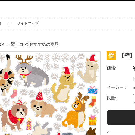
せ
サイトマップ
OP
壁デコ-今おすすめの商品
【壁】Ch
価格:
メーカー：
数量: