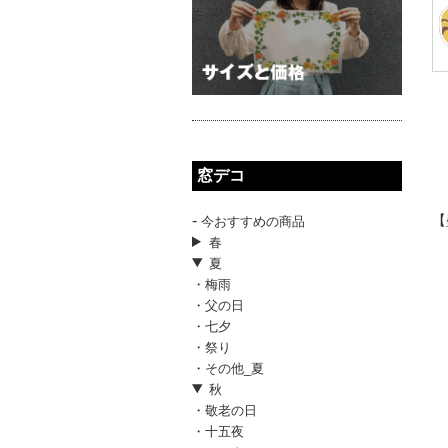
窓デコ
-
【
今おすすめの商品
春
夏
・梅雨
・父の日
・七夕
・祭り
・その他_夏
秋
・敬老の日
・十五夜