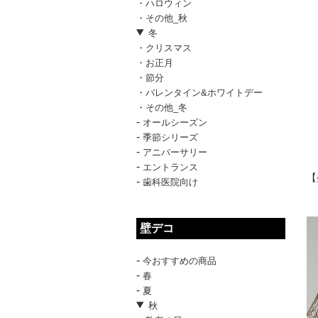
・ハロウィン
・その他_秋
冬
・クリスマス
・お正月
・節分
・バレンタイン&ホワイトデー
・その他_冬
-
オールシーズン
-
季節シリーズ
-
アニバーサリー
-
エントランス
【
-
歯科医院向け
壁デコ
-
今おすすめの商品
-
春
-
夏
秋