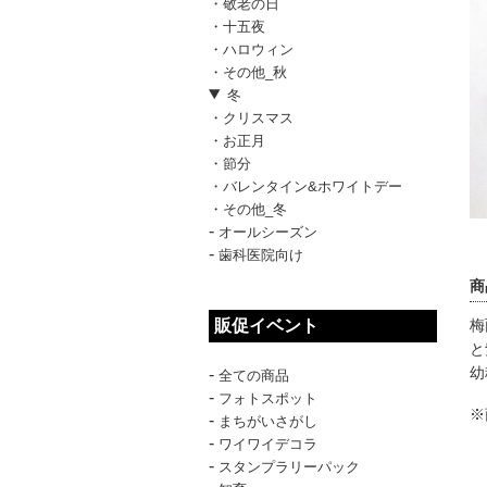
・敬老の日
・十五夜
・ハロウィン
・その他_秋
冬
・クリスマス
・お正月
・節分
・バレンタイン&ホワイトデー
・その他_冬
-
オールシーズン
-
歯科医院向け
商
販促イベント
梅
と
幼
-
全ての商品
-
フォトスポット
※
-
まちがいさがし
-
ワイワイデコラ
-
スタンプラリーパック