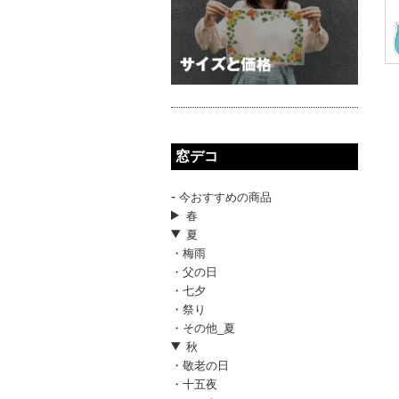
窓デコ
-
今おすすめの商品
春
夏
・梅雨
・父の日
・七夕
・祭り
・その他_夏
秋
・敬老の日
・十五夜