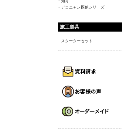
-
知育
-
デコニャン探偵シリーズ
施工道具
-
スターターセット