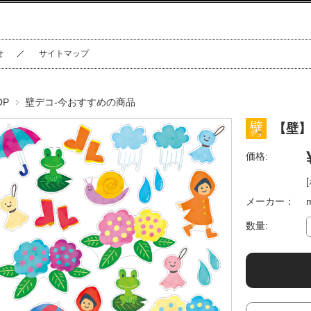
せ
サイトマップ
OP
壁デコ-今おすすめの商品
【壁】
価格:
メーカー：
数量: