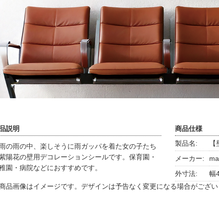
品説明
商品仕様
製品名:
【
雨の雨の中、楽しそうに雨ガッパを着た女の子たち
紫陽花の壁用デコレーションシールです。保育園・
メーカー:
ma
稚園・病院などにおすすめです。
外寸法:
幅4
商品画像はイメージです。デザインは予告なく変更になる場合がござい