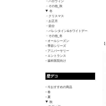
・ハロウィン
・その他_秋
冬
・クリスマス
・お正月
・節分
・バレンタイン&ホワイトデー
・その他_冬
-
オールシーズン
【
-
季節シリーズ
-
アニバーサリー
-
エントランス
-
歯科医院向け
壁デコ
-
今おすすめの商品
-
春
-
夏
秋