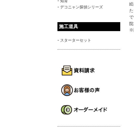
-
知育
絵
-
デコニャン探偵シリーズ
た
で
院
施工道具
※
-
スターターセット