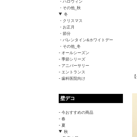
・ハロウィン
・その他_秋
冬
・クリスマス
・お正月
・節分
・バレンタイン&ホワイトデー
・その他_冬
-
オールシーズン
-
季節シリーズ
-
アニバーサリー
-
エントランス
【
-
歯科医院向け
壁デコ
-
今おすすめの商品
-
春
-
夏
秋