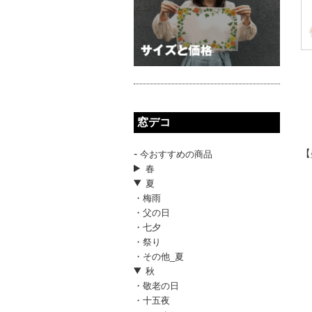
窓デコ
-
【
今おすすめの商品
春
夏
・梅雨
・父の日
・七夕
・祭り
・その他_夏
秋
・敬老の日
・十五夜