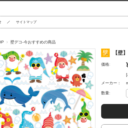
せ
サイトマップ
OP
壁デコ-今おすすめの商品
【壁】sm
価格:
メーカー：
数量: