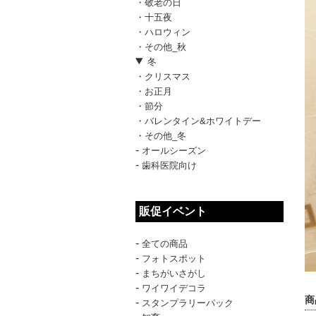
・敬老の日
・十五夜
・ハロウィン
・その他_秋
冬
・クリスマス
・お正月
・節分
・バレンタイン&ホワイトデー
・その他_冬
-
オールシーズン
-
歯科医院向け
販促イベント
-
全ての商品
-
フォトスポット
-
まちがいさがし
-
ワイワイデコラ
商
-
スタンプラリーパック