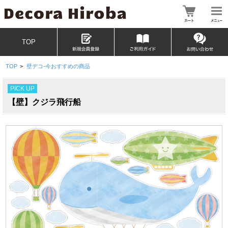
TOP
TOP
>
壁デコ-今おすすめの商品
PICK UP
【壁】クジラ飛行船