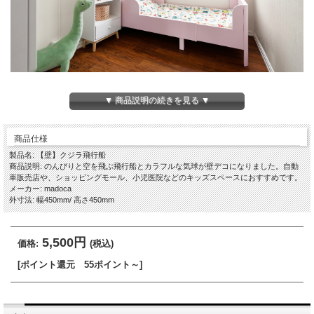
▼ 商品説明の続きを見る ▼
商品仕様
製品名: 【壁】クジラ飛行船
商品説明: のんびりと空を飛ぶ飛行船とカラフルな気球が壁デコになりました。自動
車販売店や、ショッピングモール、小児医院などのキッズスペースにおすすめです。
メーカー: madoca
外寸法: 幅450mm/ 高さ450mm
5,500円
価格:
(税込)
[ポイント還元 55ポイント～]