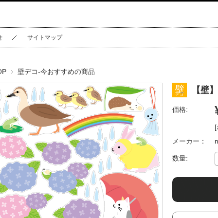
せ
サイトマップ
OP
壁デコ-今おすすめの商品
【壁】
価格:
メーカー：
数量: