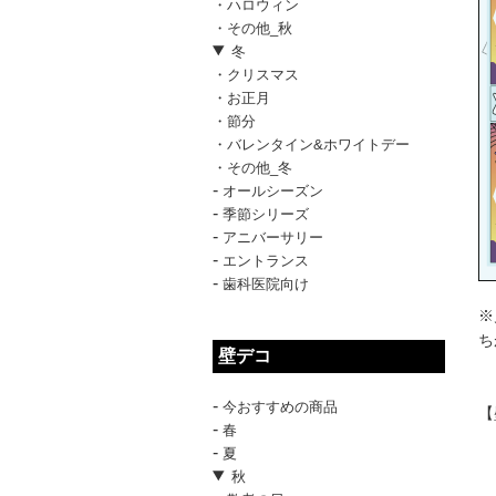
・ハロウィン
・その他_秋
冬
・クリスマス
・お正月
・節分
・バレンタイン&ホワイトデー
・その他_冬
-
オールシーズン
-
季節シリーズ
-
アニバーサリー
-
エントランス
-
歯科医院向け
※
ち
壁デコ
-
今おすすめの商品
【
-
春
-
夏
秋