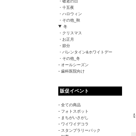
・敬老の日
・十五夜
・ハロウィン
・その他_秋
冬
・クリスマス
・お正月
・節分
・バレンタイン&ホワイトデー
・その他_冬
-
オールシーズン
-
歯科医院向け
販促イベント
-
全ての商品
-
フォトスポット
【
-
まちがいさがし
-
ワイワイデコラ
-
スタンプラリーパック