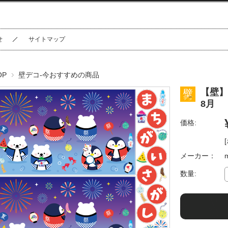
せ
サイトマップ
OP
壁デコ-今おすすめの商品
【壁】
8月
価格:
メーカー：
数量: