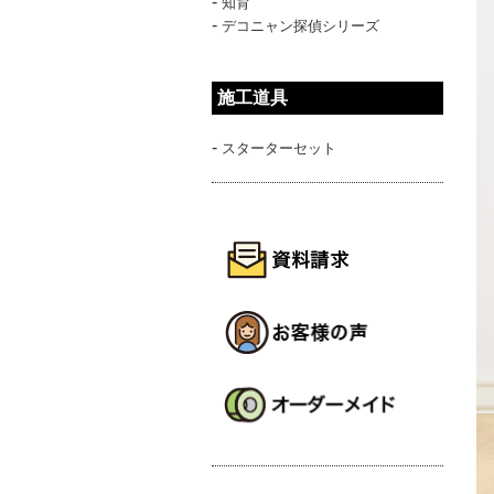
-
知育
-
デコニャン探偵シリーズ
施工道具
-
スターターセット