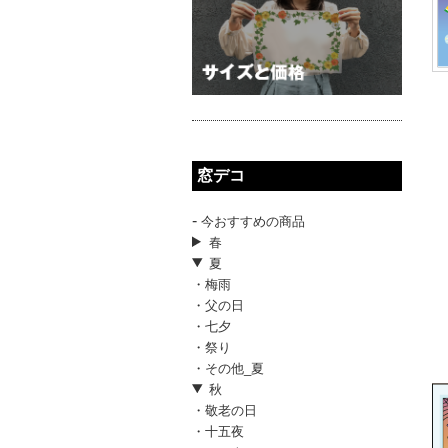
窓デコ
-
今おすすめの商品
春
夏
・梅雨
・父の日
・七夕
・祭り
・その他_夏
秋
・敬老の日
・十五夜