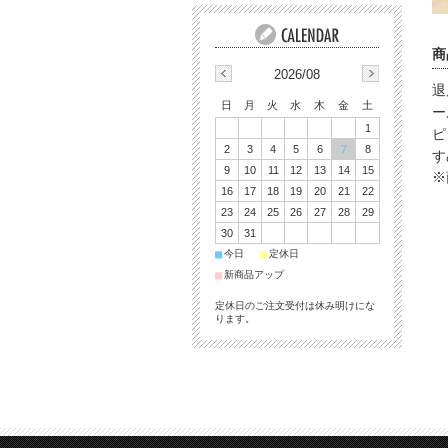
商
2026/08
退
日
月
火
水
木
金
土
ー
1
ピ
2
3
4
5
6
7
8
す
9
10
11
12
13
14
15
※
16
17
18
19
20
21
22
23
24
25
26
27
28
29
30
31
■
■
今日
定休日
■
新商品アップ
定休日のご注文受付は休み明けにな
ります。