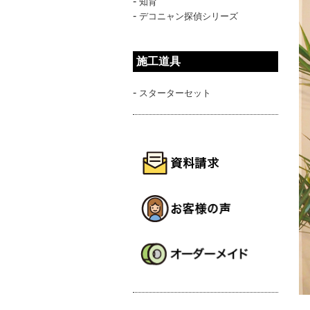
-
知育
-
デコニャン探偵シリーズ
施工道具
-
スターターセット