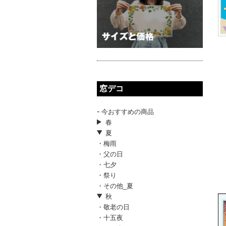
窓デコ
-
今おすすめの商品
春
夏
・梅雨
・父の日
・七夕
・祭り
・その他_夏
秋
・敬老の日
・十五夜