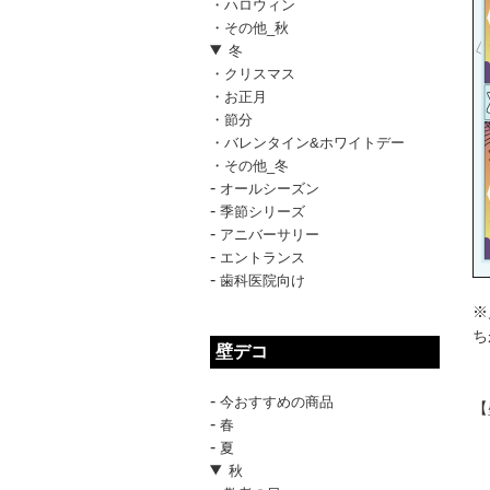
・ハロウィン
・その他_秋
冬
・クリスマス
・お正月
・節分
・バレンタイン&ホワイトデー
・その他_冬
-
オールシーズン
-
季節シリーズ
-
アニバーサリー
-
エントランス
-
歯科医院向け
※
ち
壁デコ
-
今おすすめの商品
【
-
春
-
夏
秋