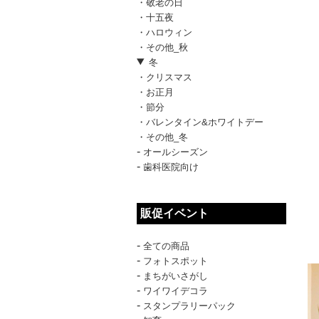
・敬老の日
・十五夜
・ハロウィン
・その他_秋
冬
・クリスマス
・お正月
・節分
・バレンタイン&ホワイトデー
・その他_冬
-
オールシーズン
-
歯科医院向け
販促イベント
-
全ての商品
-
フォトスポット
-
まちがいさがし
-
ワイワイデコラ
-
スタンプラリーパック