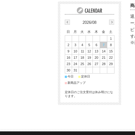
商
退
2026/08
ー
ピ
日
月
火
水
木
金
土
す
1
※
2
3
4
5
6
7
8
9
10
11
12
13
14
15
16
17
18
19
20
21
22
23
24
25
26
27
28
29
30
31
■
■
今日
定休日
■
新商品アップ
定休日のご注文受付は休み明けにな
ります。