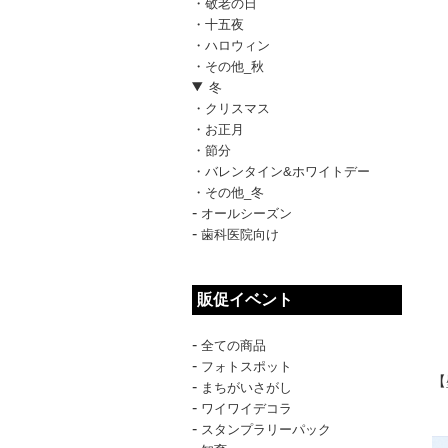
・敬老の日
・十五夜
・ハロウィン
・その他_秋
冬
・クリスマス
・お正月
・節分
・バレンタイン&ホワイトデー
・その他_冬
-
オールシーズン
-
歯科医院向け
販促イベント
-
全ての商品
-
フォトスポット
【
-
まちがいさがし
-
ワイワイデコラ
-
スタンプラリーパック