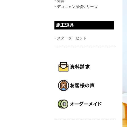
-
知育
-
デコニャン探偵シリーズ
施工道具
-
スターターセット