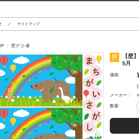
せ
サイトマップ
OP
壁デコ-春
【壁】
5月
価格:
メーカー：
数量: