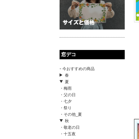
窓デコ
-
今おすすめの商品
春
夏
・梅雨
・父の日
・七夕
・祭り
・その他_夏
秋
・敬老の日
・十五夜