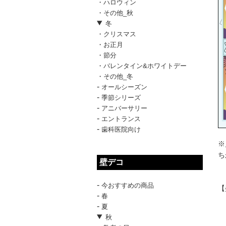
・ハロウィン
・その他_秋
冬
・クリスマス
・お正月
・節分
・バレンタイン&ホワイトデー
・その他_冬
-
オールシーズン
-
季節シリーズ
-
アニバーサリー
-
エントランス
-
歯科医院向け
※
ち
壁デコ
-
今おすすめの商品
【
-
春
-
夏
秋