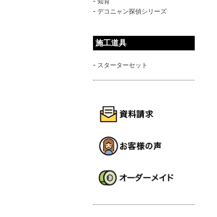
-
知育
-
デコニャン探偵シリーズ
施工道具
-
スターターセット