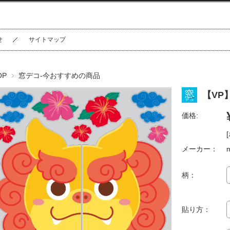
せ
サイトマップ
OP
窓デコ-今おすすめの商品
【VP
価格:
メーカー：
柄：
貼り方：