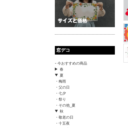
窓デコ
-
今おすすめの商品
春
夏
・梅雨
・父の日
・七夕
・祭り
・その他_夏
秋
・敬老の日
・十五夜