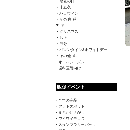
・敬老の日
・十五夜
・ハロウィン
・その他_秋
冬
・クリスマス
・お正月
・節分
・バレンタイン&ホワイトデー
・その他_冬
-
オールシーズン
-
歯科医院向け
販促イベント
-
全ての商品
-
フォトスポット
-
まちがいさがし
-
ワイワイデコラ
-
スタンプラリーパック