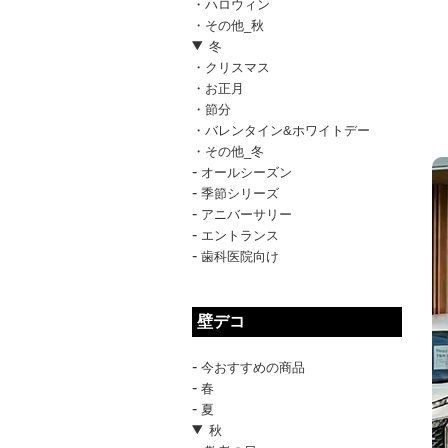
・ハロウィン
・その他_秋
冬
・クリスマス
・お正月
・節分
・バレンタイン&ホワイトデー
・その他_冬
-
オールシーズン
-
季節シリーズ
-
アニバーサリー
-
エントランス
-
歯科医院向け
壁デコ
-
今おすすめの商品
-
春
-
夏
秋