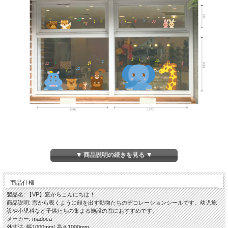
▼ 商品説明の続きを見る ▼
商品仕様
製品名: 【VP】窓からこんにちは！
商品説明: 窓から覗くように顔を出す動物たちのデコレーションシールです。幼児施
設や小児科など子供たちの集まる施設の窓におすすめです。
メーカー: madoca
外寸法: 幅1000mm/ 高さ1000mm