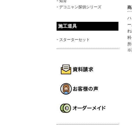
-
知育
-
デコニャン探偵シリーズ
商
ハ
ー
施工道具
れ
科
-
スターターセット
所
※