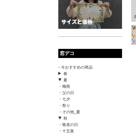
窓デコ
-
今おすすめの商品
春
夏
・梅雨
・父の日
・七夕
・祭り
・その他_夏
秋
・敬老の日
・十五夜