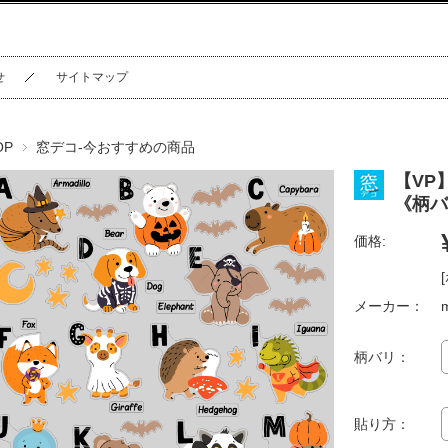
せ
サイトマップ
OP
窓デコ-今おすすめの商品
【VP
《柄バ
価格:
メーカー：
柄バリ：
貼り方：