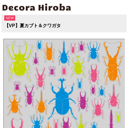
TOP
>
窓デコ-今おすすめの商品
NEW
【VP】夏カブト＆クワガタ